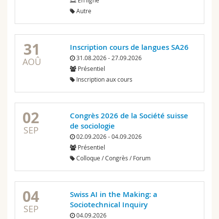
En ligne
Sciences et médecine
Collaborateurs
Webmail
Autre
Interfacultaire
Doctorants
Programme des cours
31
Inscription cours de langues SA26
31.08.2026 - 27.09.2026
MyUnifr
AOÛ
Présentiel
Inscription aux cours
02
Congrès 2026 de la Société suisse
de sociologie
SEP
02.09.2026 - 04.09.2026
Présentiel
Colloque / Congrès / Forum
04
Swiss AI in the Making: a
Sociotechnical Inquiry
SEP
04.09.2026