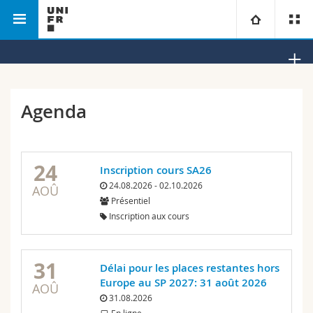
Faculté des lettres et des
Sciences
Science des
Université
sciences humaines
sociales
religions
Facultés
Etudes
Agenda
Vous êtes
Campus
Théologie
24
Inscription cours SA26
Recherche
Ressources
Droit
Futurs étudiants
24.08.2026 - 02.10.2026
AOÛ
Présentiel
Université
Sciences économiques et sociales et management
Etudiants
Annuaire du personnel
Inscription aux cours
Formation continue
Lettres et sciences humaines
Médias
Plan d'accès
31
Délai pour les places restantes hors
Europe au SP 2027: 31 août 2026
Sciences de l'éducation et de la formation
Chercheurs
Bibliothèques
AOÛ
31.08.2026