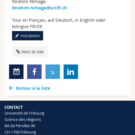
Ibrahim Nimaga
ibrahim.nimaga@unifr.ch
Tour en français, auf Deutsch, in English oder
bilingue FR/DE
Inscription
Vers le site
Retour à la liste
CONTACT
Université de Fribourg
Science des religions
Bd de Pérolles 90
CH-1700 Fribourg