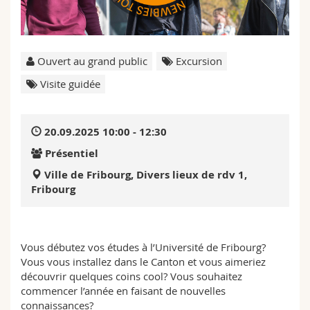
Sciences et médecine
Collaborateurs
Webmail
Interfacultaire
Doctorants
Programme des cours
Ouvert au grand public
Excursion
Visite guidée
MyUnifr
20.09.2025 10:00 - 12:30
Présentiel
Ville de Fribourg, Divers lieux de rdv 1,
Fribourg
Vous débutez vos études à l’Université de Fribourg?
Vous vous installez dans le Canton et vous aimeriez
découvrir quelques coins cool? Vous souhaitez
commencer l’année en faisant de nouvelles
connaissances?