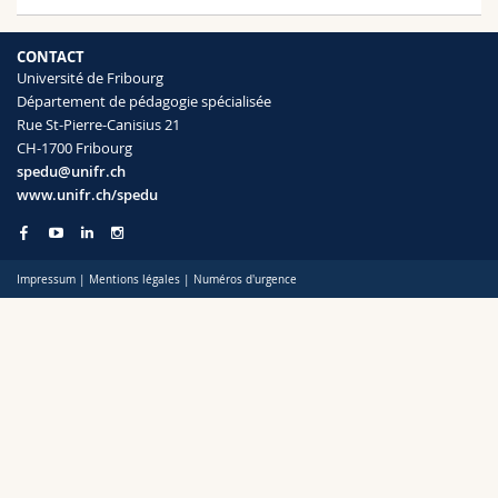
Sciences et médecine
Collaborateurs
Webmail
CONTACT
Interfacultaire
Doctorants
Programme des cours
Université de Fribourg
Département de pédagogie spécialisée
Rue St-Pierre-Canisius 21
MyUnifr
CH-1700 Fribourg
spedu@unifr.ch
www.unifr.ch/spedu
Impressum
|
Mentions légales
|
Numéros d'urgence