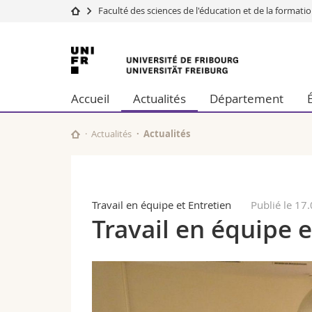
Faculté des sciences de l'éducation et de la formati
Université
Facultés
Université
Etudes
Théologie
de
Campus
Droit
Accueil
Actualités
Département
Recherche
Sciences é
Fribourg
Université
Lettres et
Formation continue
Sciences de
Actualités
Actualités
Sciences e
Interfacult
Travail en équipe et Entretien
Publié le 17
Travail en équipe e