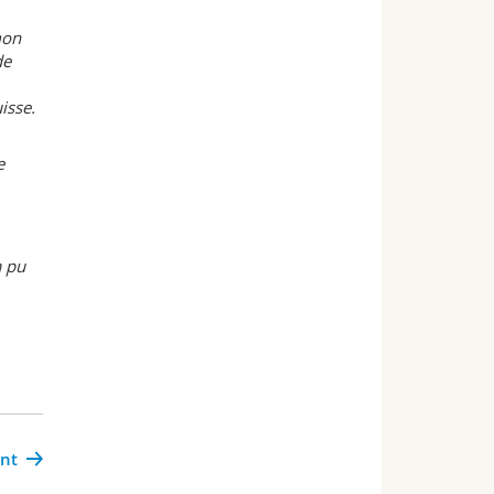
mon
de
isse.
e
a pu
ant