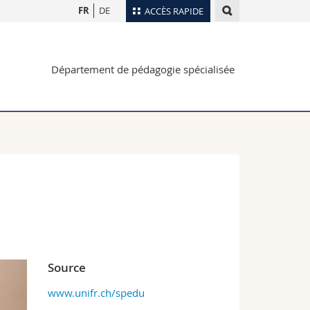
FR
DE
ACCÈS RAPIDE
Annuaire du personnel
Département de pédagogie spécialisée
Plan d'accès
nts
Bibliothèques
Webmail
rs
Programme des cours
MyUnifr
Source
www.unifr.ch/spedu