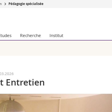
on
Pédagogie spécialisée
Vous êtes
Futurs étudia
Etudiants
Études
Recherche
Institut
conomiques et sociales et management
Médias
 sciences humaines
Chercheurs
 l'éducation et de la formation
Collaborateu
t médecine
Doctorants
aire
.03.2026
t Entretien