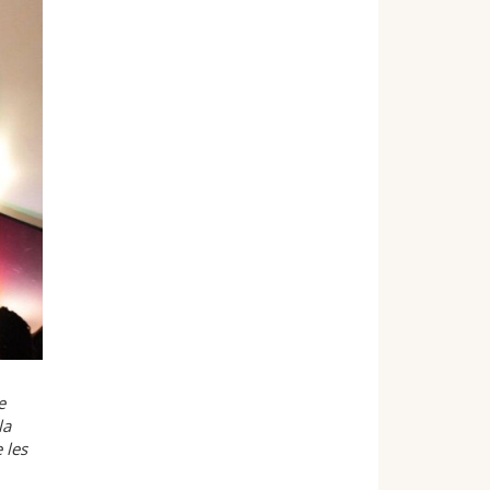
e
la
 les