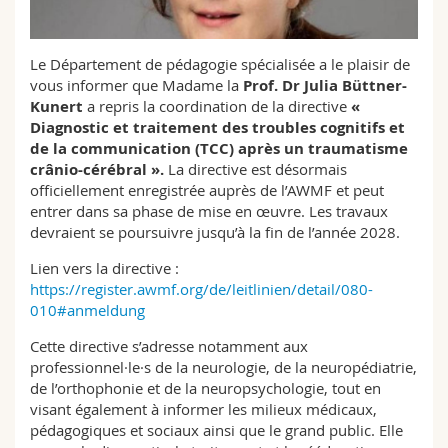
Sciences et médecine
Collaborateurs
Webmail
Le Département de pédagogie spécialisée a le plaisir de
Interfacultaire
Doctorants
Programme des cours
vous informer que Madame la
Prof. Dr Julia Büttner-
Kunert
a repris la coordination de la directive
«
MyUnifr
Diagnostic et traitement des troubles cognitifs et
de la communication (TCC) après un traumatisme
crânio-cérébral ».
La directive est désormais
officiellement enregistrée auprès de l’AWMF et peut
entrer dans sa phase de mise en œuvre. Les travaux
devraient se poursuivre jusqu’à la fin de l’année 2028.
Lien vers la directive :
https://register.awmf.org/de/leitlinien/detail/080-
010#anmeldung
Cette directive s’adresse notamment aux
professionnel·le·s de la neurologie, de la neuropédiatrie,
de l’orthophonie et de la neuropsychologie, tout en
visant également à informer les milieux médicaux,
pédagogiques et sociaux ainsi que le grand public. Elle