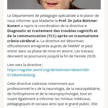
Sciences et médecine
Collaborateurs
Webmail
Le Département de pédagogie spécialisée a le plaisir de
Interfacultaire
Doctorants
Programme des cours
vous informer que Madame la
Prof. Dr Julia Büttner-
Kunert
a repris la coordination de la directive
«
MyUnifr
Diagnostic et traitement des troubles cognitifs et
de la communication (TCC) après un traumatisme
crânio-cérébral ».
La directive est désormais
officiellement enregistrée auprès de l’AWMF et peut
entrer dans sa phase de mise en œuvre. Les travaux
devraient se poursuivre jusqu’à la fin de l’année 2028.
Lien vers la directive :
https://register.awmf.org/de/leitlinien/detail/080-
010#anmeldung
Cette directive s’adresse notamment aux
professionnel·le·s de la neurologie, de la neuropédiatrie,
de l’orthophonie et de la neuropsychologie, tout en
visant également à informer les milieux médicaux,
pédagogiques et sociaux ainsi que le grand public. Elle