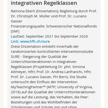
integrativen Regelklassen
Math.-Nat. und Med. Fak.
Mitarbeitende
Webmail
Ramona Eberli (Dissertation); Begleitung durch Prof.
Dr. Christoph M. Müller und Prof. Dr. Luciano
Interfakultär
Doktorierende
Vorlesungsverzeichnis
Gasser
Finanzierungsquelle: Schweizerischer Nationalfonds
MyUnifr
(SNF)
Laufzeit: September 2021 bis September 2026
Link: www.hfh.ch/sure
Diese Dissertation entsteht innerhalb der
randomisierten kontrollierten Interventionsstudie
SURE - Steigerung der Qualität der
Unterrichtsinteraktionen in integrativen
Regelklassen (Projektleitung Dr. phil. Simona
Altmeyer, HfH; Prof. Dr. Andrea Lanfranchi, HfH;
Prof. Dr. Luciano Gasser, PH Bern). Die Studie
untersucht den Einfluss der Intervention
MyTeachingPartner™ (MTP; University of Virginia,
2018) auf die Qualität der Unterrichtsinteraktionen
sowie auf die Leistung, das Verhalten, die Peer-
Beziehungen und das Wohlbefinden der
Schülerinnen und Schüler mit und ohne