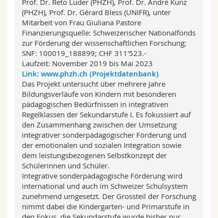
Prof. Dr. Reto Luder (PHZH), Prof. Dr. André Kunz
(PHZH), Prof. Dr. Gérard Bless (UNIFR), unter
Mitarbeit von Frau Giuliana Pastore
Finanzierungsquelle: Schweizerischer Nationalfonds
zur Förderung der wissenschaftlichen Forschung;
SNF: 100019_188899; CHF 311'523.-
Laufzeit: November 2019 bis Mai 2023
Link: www.phzh.ch (Projektdatenbank)
Das Projekt untersucht über mehrere Jahre
Bildungsverläufe von Kindern mit besonderen
pädagogischen Bedürfnissen in integrativen
Regelklassen der Sekundarstufe I. Es fokussiert auf
den Zusammenhang zwischen der Umsetzung
integrativer sonderpädagogischer Förderung und
der emotionalen und sozialen Integration sowie
dem leistungsbezogenen Selbstkonzept der
Schülerinnen und Schüler.
Integrative sonderpädagogische Förderung wird
international und auch im Schweizer Schulsystem
zunehmend umgesetzt. Der Grossteil der Forschung
nimmt dabei die Kindergarten- und Primarstufe in
den Fokus, die Sekundarstufe wurde bisher nur