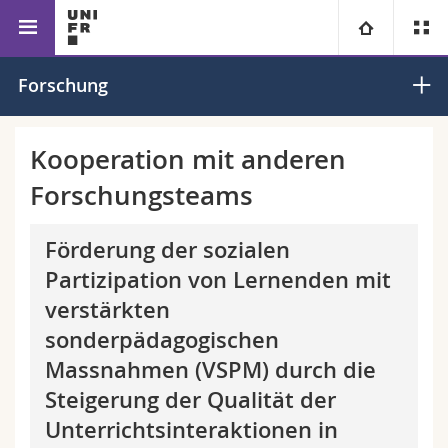
Fakultät für Erziehungs- und Bildungs­
Sonderpädagogik
Universität
Forschung
wissenschaften
Fakultäten
Studium
Kooperation mit anderen
Forschungsteams
Informationen für
Campus
Theologische Fak.
Forschung
Förderung der sozialen
Ressourcen
Rechtswissenschaftliche Fak.
Studieninteressierte
Partizipation von Lernenden mit
Universität
Wirtschafts- und Sozialwissenschaftliche Fak.
Studierende
Personenverzeichnis
verstärkten
sonderpädagogischen
Weiterbildung
Philosophische Fak.
Medien
Ortsplan
Massnahmen (VSPM) durch die
Steigerung der Qualität der
Fak. für Erziehungs- und Bildungswissenschaften
Forschende
Bibliotheken
Unterrichtsinteraktionen in