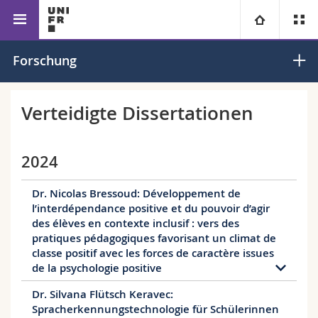
Fakultät für Erziehungs- und Bildungs­
Sonderpädagogik
Universität
Forschung
wissenschaften
Fakultäten
Studium
Verteidigte Dissertationen
Informationen für
Campus
Theologische Fak.
2024
Forschung
Ressourcen
Rechtswissenschaftliche Fak.
Studieninteressierte
Dr. Nicolas Bressoud: Développement de
l’interdépendance positive et du pouvoir d’agir
Universität
Wirtschafts- und Sozialwissenschaftliche Fak.
Studierende
Personenverzeichnis
des élèves en contexte inclusif : vers des
pratiques pédagogiques favorisant un climat de
Weiterbildung
Philosophische Fak.
Medien
classe positif avec les forces de caractère issues
Ortsplan
de la psychologie positive
Fak. für Erziehungs- und Bildungswissenschaften
Forschende
Bibliotheken
Dr. Silvana Flütsch Keravec:
Auteur: Dr. Nicolas BRESSOUD
Spracherkennungstechnologie für Schülerinnen