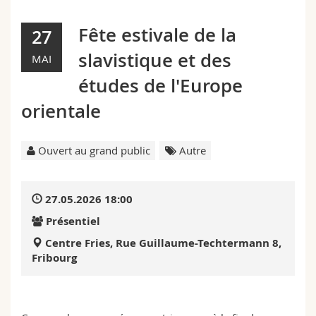
Sciences et médecine
Collaborateurs
Webmail
Fête estivale de la
27
Interfacultaire
Doctorants
Programme des cours
slavistique et des
MAI
études de l'Europe
MyUnifr
orientale
Ouvert au grand public
Autre
27.05.2026 18:00
Présentiel
Centre Fries, Rue Guillaume-Techtermann 8,
Fribourg