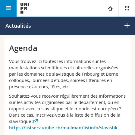
Faculté des lettres et des sciences humaines
Slavistique
Université
Actualités
Facultés
Etudes
Agenda
Vous êtes
Campus
Théologie
Vous trouvez ici toutes les informations sur les
manifestations scientifiques et culturelles organisées
Recherche
par les domaines de slavistique de Fribourg et Berne :
Ressources
Droit
Futurs étudiants
colloques, journées d'études, soirées littéraires en
présence d’auteurs, fêtes, etc.
Université
Sciences économiques et sociales et management
Etudiants
Annuaire du personnel
Souhaitez-vous recevoir régulièrement des informations
sur les activités organisées par le département, ou en
Formation continue
Lettres et sciences humaines
Médias
Plan d'accès
rapport avec la slavistique et le monde est-européen ?
Dans ce cas, inscrivez-vous à la liste de diffusion de la
slavistique :
Sciences de l'éducation et de la formation
Chercheurs
Bibliothèques
https://listserv.unibe.ch/mailman/listinfo/slavistik