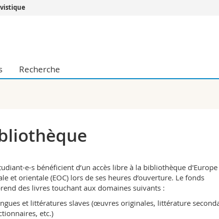
avistique
Vous êtes
Futurs étudia
Etudiants
s
Recherche
conomiques et sociales et management
Médias
 sciences humaines
Chercheurs
 l'éducation et de la formation
Collaborateu
t médecine
Doctorants
aire
bliothèque
tudiant-e-s bénéficient d’un accès libre à la bibliothèque d'Europe
ale et orientale (EOC) lors de ses heures d’ouverture. Le fonds
end des livres touchant aux domaines suivants :
ngues et littératures slaves (œuvres originales, littérature seconda
ctionnaires, etc.)