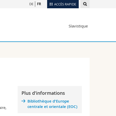
DE
FR
ACCÈS RAPIDE
Annuaire du personnel
Slavistique
Plan d'accès
nts
Bibliothèques
Webmail
rs
Programme des cours
MyUnifr
Plus d'informations
Bibliothèque d'Europe
centrale et orientale (EOC)
ire,