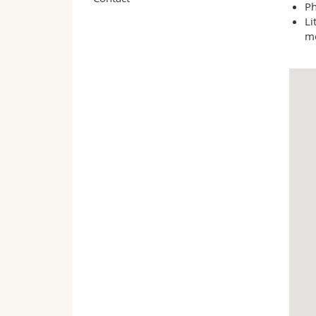
Ph
Li
mo