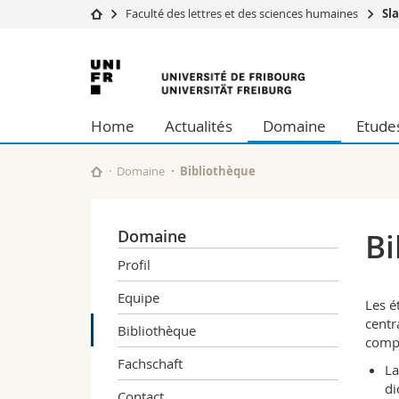
Faculté des lettres et des sciences humaines
Sl
Université
Facultés
Université
Etudes
Théologie
de
Campus
Droit
Home
Actualités
Domaine
Etude
Recherche
Sciences é
Fribourg
Université
Lettres et
Formation continue
Sciences de
Domaine
Bibliothèque
Sciences e
Interfacult
Domaine
Bi
Profil
Equipe
Les é
centr
Bibliothèque
compr
Fachschaft
La
di
Contact