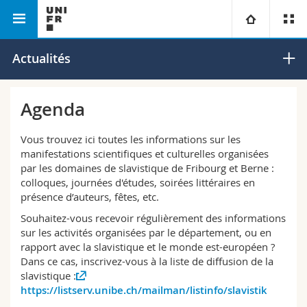
Faculté des lettres et des sciences humaines
Slavistique
Université
Actualités
Facultés
Etudes
Agenda
Vous êtes
Campus
Théologie
Vous trouvez ici toutes les informations sur les
manifestations scientifiques et culturelles organisées
Recherche
par les domaines de slavistique de Fribourg et Berne :
Ressources
Droit
Futurs étudiants
colloques, journées d'études, soirées littéraires en
présence d’auteurs, fêtes, etc.
Université
Sciences économiques et sociales et management
Etudiants
Annuaire du personnel
Souhaitez-vous recevoir régulièrement des informations
sur les activités organisées par le département, ou en
Formation continue
Lettres et sciences humaines
Médias
Plan d'accès
rapport avec la slavistique et le monde est-européen ?
Dans ce cas, inscrivez-vous à la liste de diffusion de la
slavistique :
Sciences de l'éducation et de la formation
Chercheurs
Bibliothèques
https://listserv.unibe.ch/mailman/listinfo/slavistik