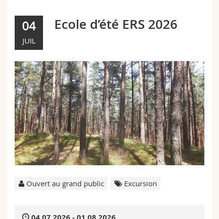
Sciences et médecine
Collaborateurs
Webmail
Ecole d’été ERS 2026
04
Interfacultaire
Doctorants
Programme des cours
JUIL
MyUnifr
Ouvert au grand public
Excursion
04.07.2026 - 01.08.2026