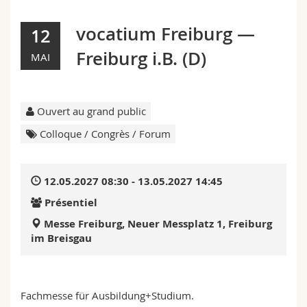
Sciences et médecine
Collaborateurs
Webmail
vocatium Freiburg —
12
Interfacultaire
Doctorants
Programme des cours
Freiburg i.B. (D)
MAI
MyUnifr
Ouvert au grand public
Colloque / Congrès / Forum
12.05.2027 08:30 - 13.05.2027 14:45
Présentiel
Messe Freiburg, Neuer Messplatz 1, Freiburg
im Breisgau
Fachmesse für Ausbildung+Studium.