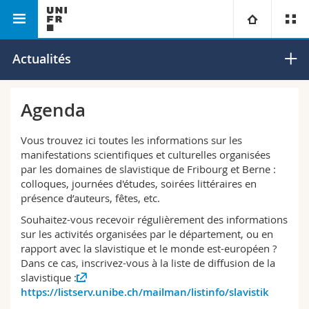
Faculté des lettres et des sciences humaines
Slavistique
Université
Actualités
Facultés
Etudes
Agenda
Vous êtes
Campus
Théologie
Vous trouvez ici toutes les informations sur les
manifestations scientifiques et culturelles organisées
Recherche
par les domaines de slavistique de Fribourg et Berne :
Ressources
Droit
Futurs étudiants
colloques, journées d'études, soirées littéraires en
présence d’auteurs, fêtes, etc.
Université
Sciences économiques et sociales et management
Etudiants
Annuaire du personnel
Souhaitez-vous recevoir régulièrement des informations
sur les activités organisées par le département, ou en
Formation continue
Lettres et sciences humaines
Médias
Plan d'accès
rapport avec la slavistique et le monde est-européen ?
Dans ce cas, inscrivez-vous à la liste de diffusion de la
slavistique :
Sciences de l'éducation et de la formation
Chercheurs
Bibliothèques
https://listserv.unibe.ch/mailman/listinfo/slavistik