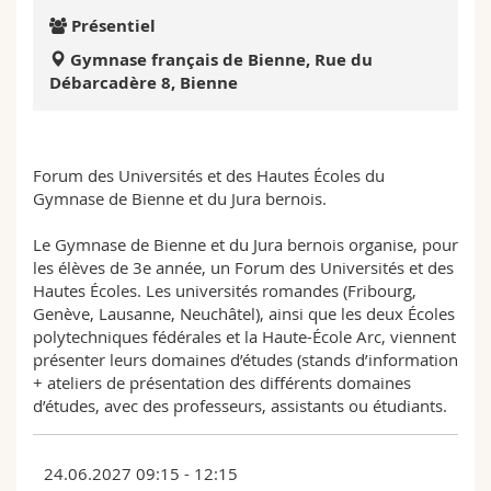
Sciences et médecine
Collaborateurs
Webmail
Présentiel
Gymnase français de Bienne, Rue du
Interfacultaire
Doctorants
Programme des cours
Débarcadère 8, Bienne
MyUnifr
Forum des Universités et des Hautes Écoles du
Gymnase de Bienne et du Jura bernois.
Le Gymnase de Bienne et du Jura bernois organise, pour
les élèves de 3e année, un Forum des Universités et des
Hautes Écoles. Les universités romandes (Fribourg,
Genève, Lausanne, Neuchâtel), ainsi que les deux Écoles
polytechniques fédérales et la Haute-École Arc, viennent
présenter leurs domaines d’études (stands d’information
+ ateliers de présentation des différents domaines
d’études, avec des professeurs, assistants ou étudiants.
24.06.2027 09:15 - 12:15