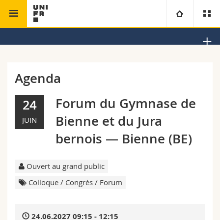
Faculté de
Christianisme global et théologie
Université
théologie
interreligieuse
Facultés
Etudes
Agenda
Vous êtes
Campus
Théologie
Forum du Gymnase de
24
Bienne et du Jura
JUIN
Recherche
Ressources
Droit
Futurs étudiants
bernois — Bienne (BE)
Université
Sciences économiques et sociales et management
Etudiants
Annuaire du personnel
Ouvert au grand public
Formation continue
Lettres et sciences humaines
Médias
Plan d'accès
Colloque / Congrès / Forum
Sciences de l'éducation et de la formation
Chercheurs
Bibliothèques
24.06.2027 09:15 - 12:15