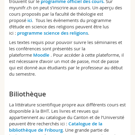
trouvent sur le
programme officiel des cours.
Sur
Sciences et médecine
Collaborateurs
Webmail
myunifr.ch on peut s’inscrire aux cours. Un aperçu des
cours proposés par la faculté de théologie est
proposé
ici
. Tous les évènements du programme
Interfacultaire
Doctorants
Programme des cours
d’étude en science des religions peuvent être lus
ici :
programme science des religions
.
MyUnifr
Les textes requis pour pouvoir suivre les séminaires et
les conférences sont présentés sur la
plateforme
Moodle
. Pour accéder à cette plateforme, il
est nécessaire d’avoir un mot de passe, mot de passe
qui est donné aux étudiants par le professeur au début
du semestre.
Biliothèque
La littérature scientifique propre aux différents cours est
disponible à la BHT. Les livres et revues qui
appartiennent au catalogue du Canton et de l’Université
peuvent être recherchés ici :
Catalogue de la
bibliothèque de Fribourg
. Une grande partie de