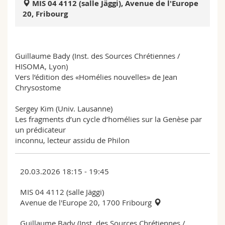
MIS 04 4112 (salle Jäggi), Avenue de l'Europe
Sciences et médecine
Collaborateurs
Webmail
20, Fribourg
Interfacultaire
Doctorants
Programme des cours
Guillaume Bady (Inst. des Sources Chrétiennes /
MyUnifr
HISOMA, Lyon)
Vers l’édition des «Homélies nouvelles» de Jean
Chrysostome
Sergey Kim (Univ. Lausanne)
Les fragments d’un cycle d’homélies sur la Genèse par
un prédicateur
inconnu, lecteur assidu de Philon
20.03.2026 18:15 - 19:45
MIS 04 4112 (salle Jäggi)
Avenue de l'Europe 20, 1700 Fribourg
Guillaume Bady (Inst. des Sources Chrétiennes /