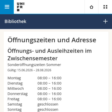
Bibliotheken
SCANT
Universität
Bibliothek
Fakultäten
Studium
Öffnungszeiten und Adresse
Informationen für
Campus
Theologische Fak.
Öffnungs- und Ausleihzeiten im
Zwischensemester
Forschung
Ressourcen
Rechtswissenschaftliche Fak.
Studieninteressierte
Sonderöffnungszeiten Sommer
Gültig: 15.06.2026 – 28.08.2026
Universität
Wirtschafts- und Sozialwissenschaftliche Fak.
Studierende
Personenverzeichnis
Montag
08:00 – 16:00
Dienstag
08:00 – 16:00
Weiterbildung
Mittwoch
08:00 – 16:00
Philosophische Fak.
Medien
Ortsplan
Donnerstag
08:00 – 16:00
Freitag
08:00 – 16:00
Fak. für Erziehungs- und Bildungswissenschaften
Forschende
Bibliotheken
Samstag
geschlossen
Sonntag
geschlossen