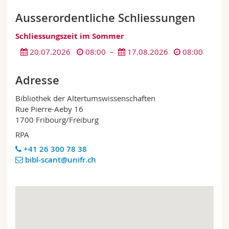
Math.-Nat. und Med. Fak.
Mitarbeitende
Webmail
Ausserordentliche Schliessungen
Interfakultär
Doktorierende
Vorlesungsverzeichnis
Schliessungszeit im Sommer
20.07.2026
08:00 –
17.08.2026
08:00
MyUnifr
Adresse
Bibliothek der Altertumswissenschaften
Rue Pierre-Aeby 16
1700 Fribourg/Freiburg
RPA
+41 26 300 78 38
bibl-scant@unifr.ch