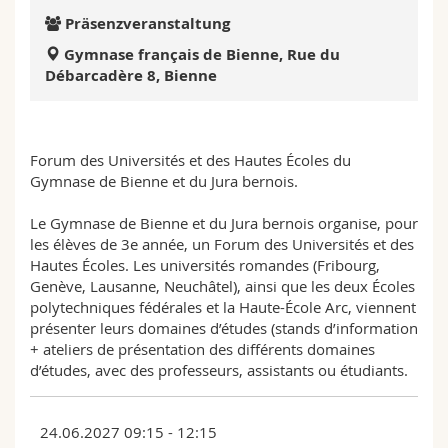
Math.-Nat. und Med. Fak.
Mitarbeitende
Webmail
Präsenzveranstaltung
Gymnase français de Bienne, Rue du
Interfakultär
Doktorierende
Vorlesungsverzeichnis
Débarcadère 8, Bienne
MyUnifr
Forum des Universités et des Hautes Écoles du
Gymnase de Bienne et du Jura bernois.
Le Gymnase de Bienne et du Jura bernois organise, pour
les élèves de 3e année, un Forum des Universités et des
Hautes Écoles. Les universités romandes (Fribourg,
Genève, Lausanne, Neuchâtel), ainsi que les deux Écoles
polytechniques fédérales et la Haute-École Arc, viennent
présenter leurs domaines d’études (stands d’information
+ ateliers de présentation des différents domaines
d’études, avec des professeurs, assistants ou étudiants.
24.06.2027 09:15 - 12:15