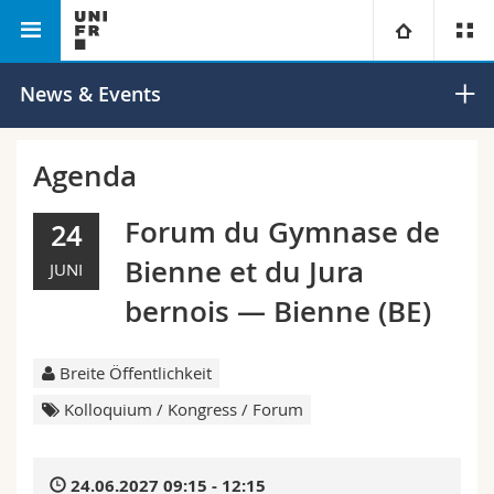
Philosophische
Institut für die Erforschung der
Universität
News & Events
Fakultät
Renaissance
Fakultäten
Studium
Agenda
Informationen für
Campus
Theologische Fak.
Forum du Gymnase de
24
Bienne et du Jura
JUNI
Forschung
Ressourcen
Rechtswissenschaftliche Fak.
Studieninteressierte
bernois — Bienne (BE)
Universität
Wirtschafts- und Sozialwissenschaftliche Fak.
Studierende
Personenverzeichnis
Breite Öffentlichkeit
Weiterbildung
Philosophische Fak.
Medien
Ortsplan
Kolloquium / Kongress / Forum
Fak. für Erziehungs- und Bildungswissenschaften
Forschende
Bibliotheken
24.06.2027 09:15 - 12:15