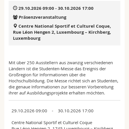
Math.-Nat. und Med. Fak.
Mitarbeitende
Webmail
29.10.2026 09:00 - 30.10.2026 17:00
Präsenzveranstaltung
Interfakultär
Doktorierende
Vorlesungsverzeichnis
Centre National Sportif et Culturel Coque,
Rue Léon Hengen 2, Luxembourg – Kirchberg,
MyUnifr
Luxembourg
Mit über 250 Ausstellern aus zwanzig verschiedenen
Ländern ist die Studenten-Messe das Ereignis der
Großregion für Informationen über die
Hochschulbildung. Die Messe richtet sich an Studenten,
die genaue Informationen zur besseren Vorbereitung
ihrer auf Ausbildungsprojekte erhalten möchten.
29.10.2026 09:00 - 30.10.2026 17:00
Centre National Sportif et Culturel Coque
Rue Léon Hengen 2, 1745 Luxembourg – Kirchberg,