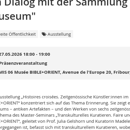
 Dialog mit der Sammlung
useum"
eite Öffentlichkeit
Ausstellung
27.05.2026 18:00 - 19:00
Präsenzveranstaltung
MIS 06 Musée BIBLE+ORIENT, Avenue de l'Europe 20, Fribour
usstellung „Histoires croisées. Zeitgenössische Künstler:innen 
+ORIENT“ konzentriert sich auf das Thema Erinnerung. Sie zeigt 
ms – antiken Artefakten – und den Werken von sechs zeitgenössi
hema des Master-Seminars „Transkulturelles Kuratieren. Faire u
+ORIENT“, geleitet von Prof. Julia Gelshorn und Kuratorin Madele
rgegangen ist, befasst sich mit transkulturellem Kuratieren, wob