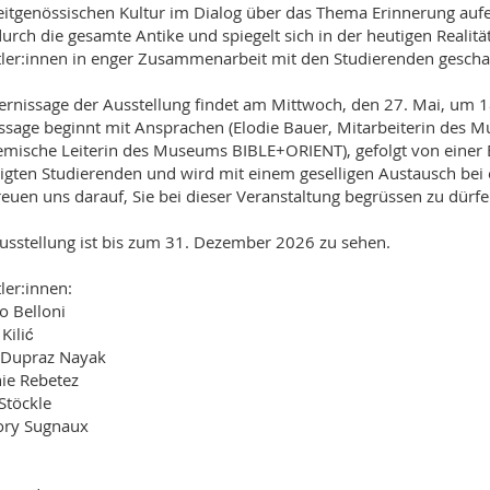
eitgenössischen Kultur im Dialog über das Thema Erinnerung aufe
durch die gesamte Antike und spiegelt sich in der heutigen Realitä
ler:innen in enger Zusammenarbeit mit den Studierenden gescha
ernissage der Ausstellung findet am Mittwoch, den 27. Mai, um
ssage beginnt mit Ansprachen (Elodie Bauer, Mitarbeiterin des
mische Leiterin des Museums BIBLE+ORIENT), gefolgt von einer E
ligten Studierenden und wird mit einem geselligen Austausch bei
reuen uns darauf, Sie bei dieser Veranstaltung begrüssen zu dürfe
usstellung ist bis zum 31. Dezember 2026 zu sehen.
ler:innen:
o Belloni
Kilić
 Dupraz Nayak
nie Rebetez
 Stöckle
ory Sugnaux