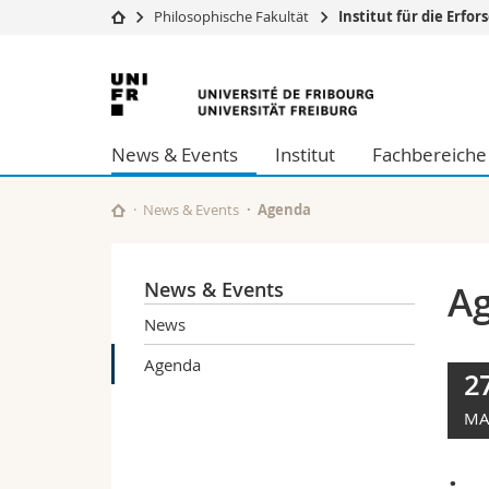
Philosophische Fakultät
Institut für die Erf
Universität
Fakultäten
Universität
Studium
Theologische Fa
Freiburg
Campus
Rechtswissensch
News & Events
Institut
Fachbereiche
Forschung
Wirtschafts- un
Universität
Philosophische 
Weiterbildung
Fak. für Erzieh
News & Events
Agenda
Math.-Nat. und
Interfakultär
News & Events
A
News
Agenda
2
MA