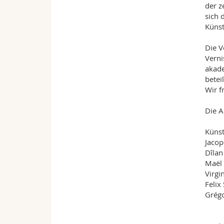
der z
sich 
Künst
Die V
Verni
akade
betei
Wir f
Die A
Künst
Jacop
Dîlan 
Maël
Virgi
Felix
Grég