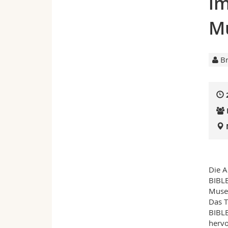
im
M
Br
Die A
BIBLE
Museu
Das T
BIBLE
hervo