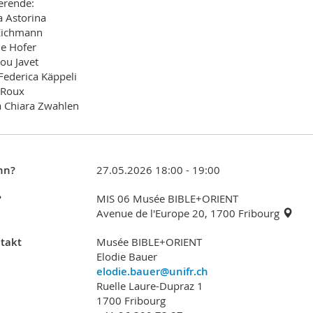
erende:
a Astorina
Eichmann
e Hofer
ou Javet
 Federica Käppeli
 Roux
 Chiara Zwahlen
nn?
27.05.2026 18:00 - 19:00
?
MIS 06 Musée BIBLE+ORIENT
Avenue de l'Europe 20, 1700 Fribourg
takt
Musée BIBLE+ORIENT
Elodie Bauer
elodie.bauer@unifr.ch
Ruelle Laure-Dupraz 1
1700 Fribourg