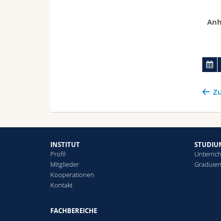
Anh
Zu
INSTITUT
STUDIU
Profil
Unterric
Mitglieder
Graduier
Kooperationen
Kontakt
FACHBEREICHE