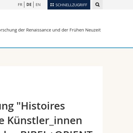
FR
DE
EN
SCHNELLZUGRIFF
für
Personenverzeichnis
rforschung der Renaissance und der Frühen Neuzeit
Ortsplan
te
Bibliotheken
Webmail
Vorlesungsverzeichnis
MyUnifr
ng "Histoires
he Künstler_innen