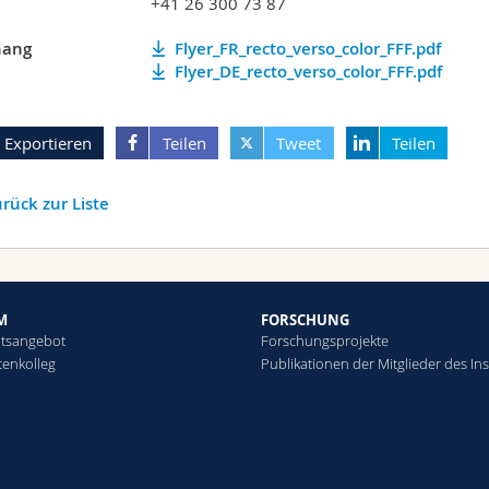
+41 26 300 73 87
ang
Flyer_FR_recto_verso_color_FFF.pdf
Flyer_DE_recto_verso_color_FFF.pdf
Exportieren
Teilen
Tweet
Teilen
rück zur Liste
M
FORSCHUNG
htsangebot
Forschungsprojekte
tenkolleg
Publikationen der Mitglieder des Ins