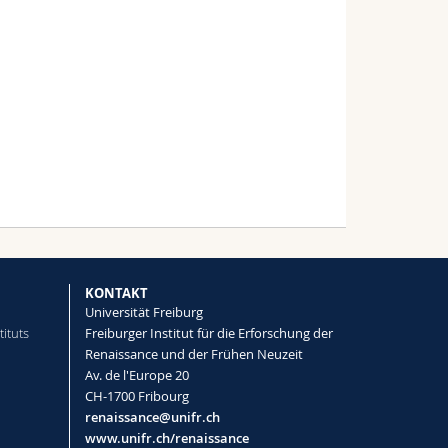
KONTAKT
Universität Freiburg
tituts
Freiburger Institut für die Erforschung der
Renaissance und der Frühen Neuzeit
Av. de l'Europe 20
CH-1700 Fribourg
renaissance@unifr.ch
www.unifr.ch/renaissance