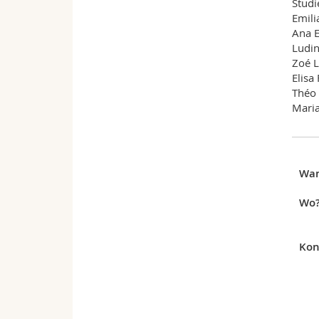
Studi
Emili
Ana 
Ludin
Zoé L
Elisa
Théo
Maria
Wa
Wo
Kon