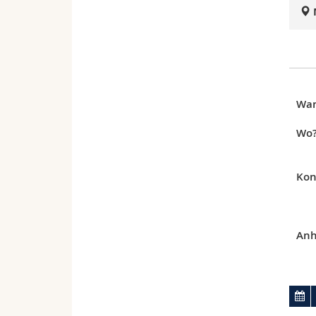
Wa
Wo
Kon
Anh