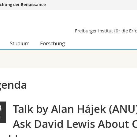
orschung der Renaissance
Informationen 
Freiburger Institut für die E
k.
Studieninteressier
aftliche Fak.
Studierende
Studium
Forschung
d Sozialwissenschaftliche Fak.
Medien
Fak.
Forschende
ungs- und Bildungswissenschaften
Mitarbeitende
 Med. Fak.
Doktorierende
genda
Talk by Alan Hájek (ANU
8
I
Ask David Lewis About C