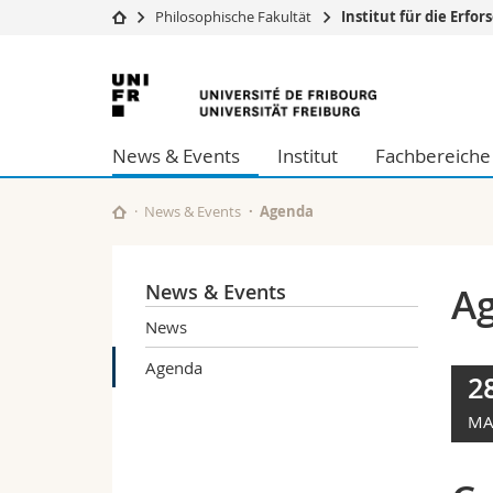
Philosophische Fakultät
Institut für die Erf
Universität
Fakultäten
Universität
Studium
Theologische Fa
Freiburg
Campus
Rechtswissensch
News & Events
Institut
Fachbereiche
Forschung
Wirtschafts- un
Universität
Philosophische 
Weiterbildung
Fak. für Erzieh
News & Events
Agenda
Math.-Nat. und
Interfakultär
News & Events
A
News
Agenda
2
MA