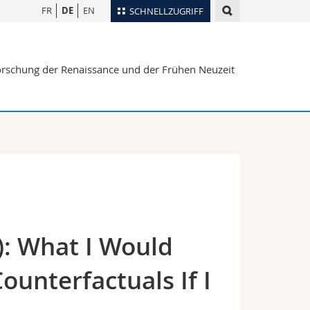
FR
DE
EN
SCHNELLZUGRIFF
für
Personenverzeichnis
rforschung der Renaissance und der Frühen Neuzeit
Ortsplan
te
Bibliotheken
Webmail
Vorlesungsverzeichnis
MyUnifr
): What I Would
ounterfactuals If I