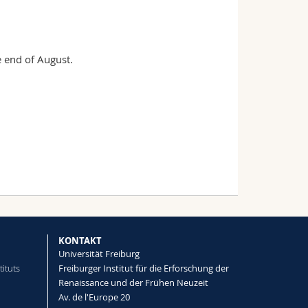
e end of August.
KONTAKT
Universität Freiburg
tituts
Freiburger Institut für die Erforschung der
Renaissance und der Frühen Neuzeit
Av. de l'Europe 20