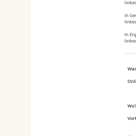
linke
In Ge
linke
In En
linke
Wa
Onl
Wo
Vor