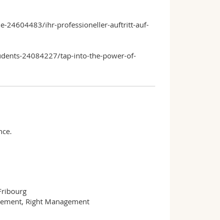
-24604483/ihr-professioneller-auftritt-auf-
students-24084227/tap-into-the-power-of-
nce.
ribourg
gement, Right Management