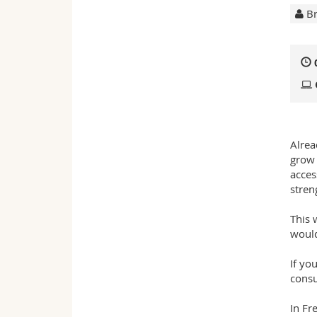
Br
Alrea
grow 
acces
stren
This 
would
If yo
consu
In Fr