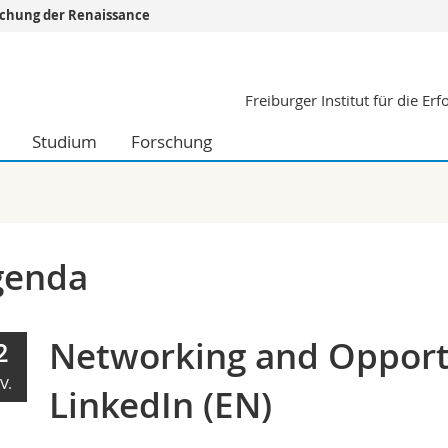
orschung der Renaissance
Informationen 
Freiburger Institut für die E
k.
Studieninteressier
aftliche Fak.
Studierende
Studium
Forschung
d Sozialwissenschaftliche Fak.
Medien
Fak.
Forschende
ungs- und Bildungswissenschaften
Mitarbeitende
 Med. Fak.
Doktorierende
genda
Networking and Opport
2
V.
LinkedIn (EN)