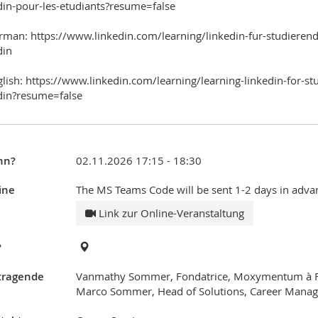
din-pour-les-etudiants?resume=false
rman: https://www.linkedin.com/learning/linkedin-fur-studierende
din
glish: https://www.linkedin.com/learning/learning-linkedin-for-
din?resume=false
nn?
02.11.2026 17:15 - 18:30
ine
The MS Teams Code will be sent 1-2 days in adva
Link zur Online-Veranstaltung
?
tragende
Vanmathy Sommer, Fondatrice, Moxymentum à F
Marco Sommer, Head of Solutions, Career Mana