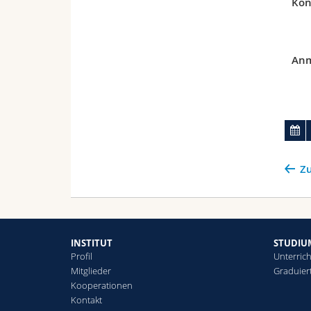
Kon
Anm
Zu
INSTITUT
STUDIU
Profil
Unterric
Mitglieder
Graduier
Kooperationen
Kontakt