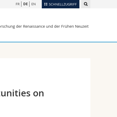
FR
DE
EN
SCHNELLZUGRIFF
für
Personenverzeichnis
rforschung der Renaissance und der Frühen Neuzeit
Ortsplan
te
Bibliotheken
Webmail
Vorlesungsverzeichnis
MyUnifr
unities on