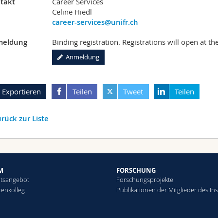
takt
Career Services
Celine Hiedl
career-services@unifr.ch
eldung
Binding registration. Registrations will open at th
Anmeldung
Exportieren
Teilen
Tweet
Teilen
rück zur Liste
M
FORSCHUNG
htsangebot
Forschungsprojekte
tenkolleg
Publikationen der Mitglieder des Ins