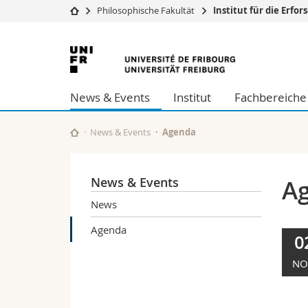
Philosophische Fakultät
Institut für die Erf
Universität
Fakultäten
Universität
Studium
Theologische Fa
Freiburg
Campus
Rechtswissensch
News & Events
Institut
Fachbereiche
Forschung
Wirtschafts- un
Universität
Philosophische 
Weiterbildung
Fak. für Erzieh
News & Events
Agenda
Math.-Nat. und
Interfakultär
News & Events
A
News
Agenda
0
NO