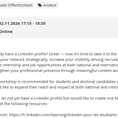
eite Öffentlichkeit
Andere
02.11.2026 17:15 - 18:30
Online
dy have a LinkedIn profile? Great — now it’s time to take it to the
your network strategically, increase your visibility among recruit
s internship and job opportunities at both national and internation
gthen your professional presence through meaningful content an
workshop is recommended for students and doctoral candidates w
 like to expand their reach and impact at both national and intern
u do not yet have a LinkedIn profile but would like to create one
lt the following resources:
ench: https://fr.linkedin.com/learning/linkedin-pour-les-etudia