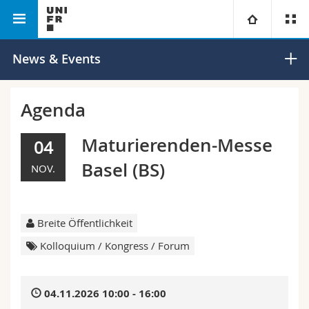
Philosophische
Institut für die Erforschung der
Universität
News & Events
Fakultät
Renaissance
Fakultäten
Studium
Agenda
Informationen für
Campus
Theologische Fak.
Maturierenden-Messe
04
Basel (BS)
NOV.
Forschung
Ressourcen
Rechtswissenschaftliche Fak.
Studieninteressierte
Universität
Wirtschafts- und Sozialwissenschaftliche Fak.
Studierende
Personenverzeichnis
Breite Öffentlichkeit
Weiterbildung
Philosophische Fak.
Medien
Ortsplan
Kolloquium / Kongress / Forum
Fak. für Erziehungs- und Bildungswissenschaften
Forschende
Bibliotheken
04.11.2026 10:00 - 16:00