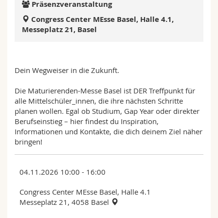
Präsenzveranstaltung
Math.-Nat. und Med. Fak.
Mitarbeitende
Webmail
Congress Center MEsse Basel, Halle 4.1,
Messeplatz 21, Basel
Interfakultär
Doktorierende
Vorlesungsverzeichnis
MyUnifr
Dein Wegweiser in die Zukunft.
Die Maturierenden-Messe Basel ist DER Treffpunkt für
alle Mittelschüler_innen, die ihre nächsten Schritte
planen wollen. Egal ob Studium, Gap Year oder direkter
Berufseinstieg – hier findest du Inspiration,
Informationen und Kontakte, die dich deinem Ziel näher
bringen!
04.11.2026 10:00 - 16:00
Congress Center MEsse Basel, Halle 4.1
Messeplatz 21, 4058 Basel