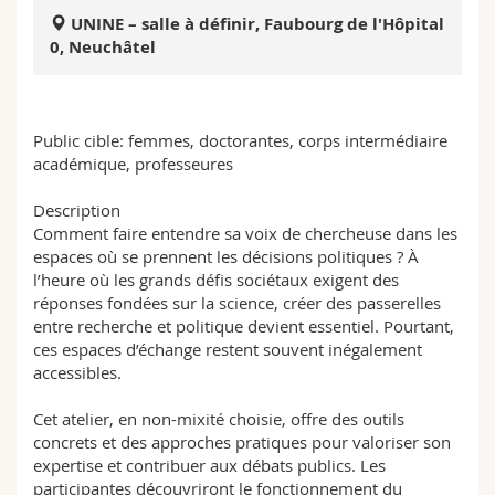
Math.-Nat. und Med. Fak.
Mitarbeitende
Webmail
UNINE – salle à définir, Faubourg de l'Hôpital
0, Neuchâtel
Interfakultär
Doktorierende
Vorlesungsverzeichnis
MyUnifr
Public cible: femmes, doctorantes, corps intermédiaire
académique, professeures
Description
Comment faire entendre sa voix de chercheuse dans les
espaces où se prennent les décisions politiques ? À
l’heure où les grands défis sociétaux exigent des
réponses fondées sur la science, créer des passerelles
entre recherche et politique devient essentiel. Pourtant,
ces espaces d’échange restent souvent inégalement
accessibles.
Cet atelier, en non-mixité choisie, offre des outils
concrets et des approches pratiques pour valoriser son
expertise et contribuer aux débats publics. Les
participantes découvriront le fonctionnement du