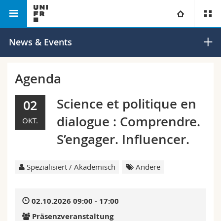
Philosophische
Institut für die Erforschung der
Universität
News & Events
Fakultät
Renaissance
Fakultäten
Studium
Agenda
Informationen für
Campus
Theologische Fak.
Science et politique en
02
dialogue : Comprendre.
OKT.
Forschung
Ressourcen
Rechtswissenschaftliche Fak.
Studieninteressierte
S’engager. Influencer.
Universität
Wirtschafts- und Sozialwissenschaftliche Fak.
Studierende
Personenverzeichnis
Spezialisiert / Akademisch
Andere
Weiterbildung
Philosophische Fak.
Medien
Ortsplan
02.10.2026 09:00 - 17:00
Fak. für Erziehungs- und Bildungswissenschaften
Forschende
Bibliotheken
Präsenzveranstaltung