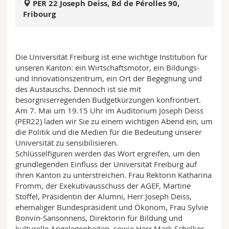
PER 22 Joseph Deiss, Bd de Pérolles 90,
Math.-Nat. und Med. Fak.
Mitarbeitende
Webmail
Fribourg
Interfakultär
Doktorierende
Vorlesungsverzeichnis
Die Universität Freiburg ist eine wichtige Institution für
MyUnifr
unseren Kanton: ein Wirtschaftsmotor, ein Bildungs-
und Innovationszentrum, ein Ort der Begegnung und
des Austauschs. Dennoch ist sie mit
besorgniserregenden Budgetkürzungen konfrontiert.
Am 7. Mai um 19.15 Uhr im Auditorium Joseph Deiss
(PER22) laden wir Sie zu einem wichtigen Abend ein, um
die Politik und die Medien für die Bedeutung unserer
Universität zu sensibilisieren.
Schlüsselfiguren werden das Wort ergreifen, um den
grundlegenden Einfluss der Universität Freiburg auf
ihren Kanton zu unterstreichen. Frau Rektorin Katharina
Fromm, der Exekutivausschuss der AGEF, Martine
Stoffel, Präsidentin der Alumni, Herr Joseph Deiss,
ehemaliger Bundespräsident und Ökonom, Frau Sylvie
Bonvin-Sansonnens, Direktorin für Bildung und
kulturelle Angelegenheiten, sowie Herr Mark Schelker,