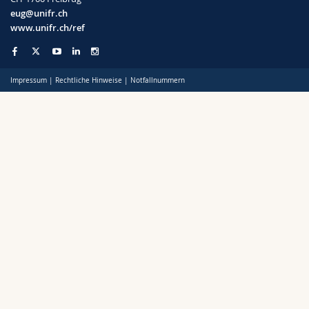
Math.-Nat. und Med. Fak.
Mitarbeitende
Webmail
eug@unifr.ch
www.unifr.ch/ref
Interfakultär
Doktorierende
Vorlesungsverzeichnis
Impressum
|
Rechtliche Hinweise
|
Notfallnummern
MyUnifr