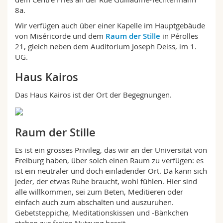
Math.-Nat. und Med. Fak.
Mitarbeitende
Webmail
8a.
Wir verfügen auch über einer Kapelle im Hauptgebäude
Interfakultär
Doktorierende
Vorlesungsverzeichnis
von Miséricorde und dem
Raum der Stille
in Pérolles
21, gleich neben dem Auditorium Joseph Deiss, im 1.
UG.
MyUnifr
Haus Kairos
Das Haus Kairos ist der Ort der Begegnungen.
Raum der Stille
Es ist ein grosses Privileg, das wir an der Universität von
Freiburg haben, über solch einen Raum zu verfügen: es
ist ein neutraler und doch einladender Ort. Da kann sich
jeder, der etwas Ruhe braucht, wohl fühlen. Hier sind
alle willkommen, sei zum Beten, Meditieren oder
einfach auch zum abschalten und auszuruhen.
Gebetsteppiche, Meditationskissen und -Bänkchen
stehen zur freien Nutzung bereit.