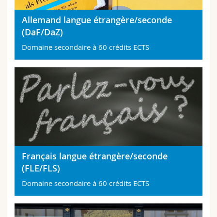
Sciences et médecine
Collaborateurs
Webmail
Allemand langue étrangère/seconde
(DaF/DaZ)
Interfacultaire
Doctorants
Programme des cours
Domaine secondaire à 60 crédits ECTS
MyUnifr
Français langue étrangère/seconde
(FLE/FLS)
Domaine secondaire à 60 crédits ECTS