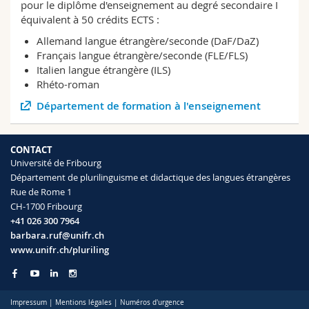
pour le diplôme d'enseignement au degré secondaire I
équivalent à 50 crédits ECTS :
Allemand langue étrangère/seconde (DaF/DaZ)
Français langue étrangère/seconde (FLE/FLS)
Italien langue étrangère (ILS)
Rhéto-roman
Département de formation à l'enseignement
CONTACT
Université de Fribourg
Département de plurilinguisme et didactique des langues étrangères
Rue de Rome 1
CH-1700 Fribourg
+41 026 300 7964
barbara.ruf@unifr.ch
www.unifr.ch/pluriling
Impressum
|
Mentions légales
|
Numéros d'urgence