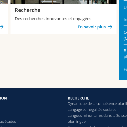
D
Recherche
Des recherches innovantes et engagées
I
En savoir plus
C
(
B
p
F
ION
RECHERCHE
Dynamique de la compétence pluril
Langage et inégalités sociales
Langues minoritaires dans la Suisse
aux études
plurilingue