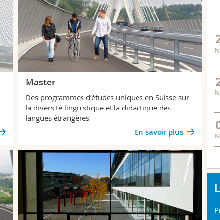
N
Master
N
Des programmes d’études uniques en Suisse sur
la diversité linguistique et la didactique des
langues étrangères
En savoir plus
M
L
P