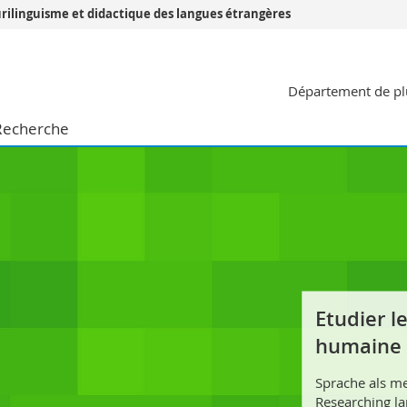
urilinguisme et didactique des langues étrangères
Vous êtes
Département de plu
Futurs étudia
Etudiants
Recherche
conomiques et sociales et management
Médias
 sciences humaines
Chercheurs
 l'éducation et de la formation
Collaborateu
t médecine
Doctorants
aire
Etudier l
humaine
Sprache als m
Researching l