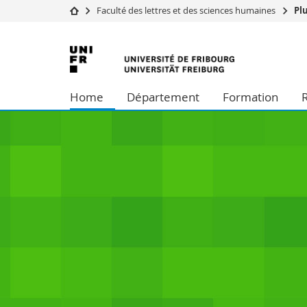
Faculté des lettres et des sciences humaines
Pl
Université
Facultés
Université
Etudes
Théologie
de
Campus
Droit
Home
Département
Formation
Recherche
Sciences é
Fribourg
Université
Lettres et
Formation continue
Sciences de
Sciences e
Interfacult