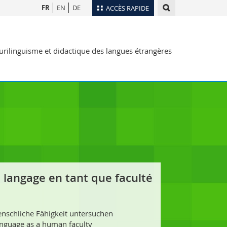
FR
EN
DE
ACCÈS RAPIDE
Annuaire du personnel
rilinguisme et didactique des langues étrangères
Plan d'accès
nts
Bibliothèques
Webmail
rs
Programme des cours
MyUnifr
e langage en tant que faculté
enschliche Fähigkeit untersuchen
anguage as a human faculty