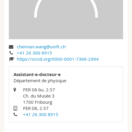
Sciences et médecine
Collaborateurs
Webmail
Interfacultaire
Doctorants
Programme des cours
MyUnifr
chennan.wang@unifr.ch
+41 26 300 8915
https://orcid.org/0000-0001-7366-2994
Assistant·e-docteur·e
Département de physique
PER 08 bu. 2.57
Ch. du Musée 3
1700 Fribourg
PER 08, 2.57
+41 26 300 8915