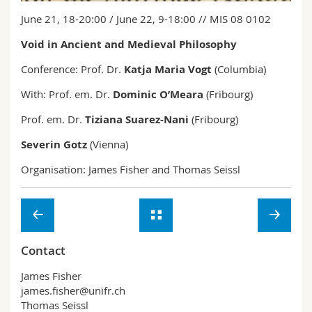
Sciences et médecine
Collaborateurs
Webmail
June 21, 18-20:00 / June 22, 9-18:00 // MIS 08 0102
Void in Ancient and Medieval Philosophy
Interfacultaire
Doctorants
Programme des cours
Conference: Prof. Dr.
Katja Maria Vogt
(Columbia)
MyUnifr
With: Prof. em. Dr.
Dominic O’Meara
(Fribourg)
Prof. em. Dr.
Tiziana Suarez-Nani
(Fribourg)
Severin Gotz
(Vienna)
Organisation: James Fisher and Thomas Seissl
Contact
James Fisher
james.fisher@unifr.ch
Thomas Seissl