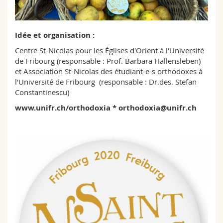
Sciences et médecine
Collaborateurs
Webmail
Interfacultaire
Doctorants
Programme des cours
Idée et organisation :
Centre St-Nicolas pour les Églises d'Orient à l'Université
de Fribourg (responsable : Prof. Barbara Hallensleben)
MyUnifr
et Association St-Nicolas des étudiant-e-s orthodoxes à
l'Université de Fribourg (responsable : Dr.des. Stefan
Constantinescu)
www.unifr.ch/orthodoxia
*
orthodoxia@unifr.ch