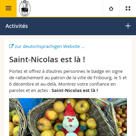
Faculté de théologie
Centre d'études des Églises d'Orient
Université
Activités
Facultés
Etudes
zur deutschsprachigen Website ...
Saint-Nicolas est là !
Vous êtes
Campus
Théologie
Portez et offrez à d'autres personnes le badge en signe
Recherche
Ressources
Droit
Futurs étudiants
de rattachement au patron de la ville de Fribourg, le 5 et
6 décembre et au-delà. Montrez votre confiance en
paroles et en actes :
Saint-Nicolas est là !
Université
Sciences économiques et sociales et management
Etudiants
Annuaire du personnel
Formation continue
Lettres et sciences humaines
Médias
Plan d'accès
Sciences de l'éducation et de la formation
Chercheurs
Bibliothèques