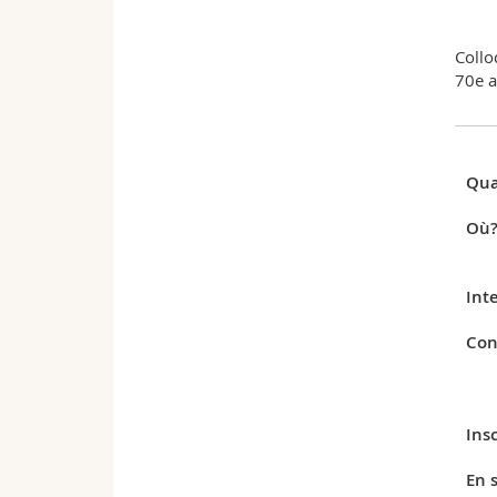
Collo
70e a
Qua
Où
Int
Con
Insc
En s