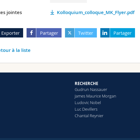
es jointes
Kolloquium_colloque_MK_Flyer.pdf
Exporter
Partager
Twitter
Partager
tour à la liste
RECHERCHE
Gudrun Nassauer
James Maurice Morgan
Ludovic Nobel
Luc Devillers
Chantal Reynier