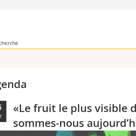
Vous êtes
Futurs étudia
Etudiants
cherche
conomiques et sociales et management
Médias
 sciences humaines
Chercheurs
 l'éducation et de la formation
Collaborateu
t médecine
Doctorants
aire
genda
«Le fruit le plus visible
6
T
sommes-nous aujourd’h