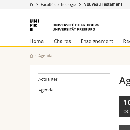
Faculté de théologie
Nouveau Testament
Université
Facultés
Université
Etudes
Théologie
de
Campus
Droit
Home
Chaires
Enseignement
Re
Recherche
Sciences é
Fribourg
Université
Lettres et
Formation continue
Sciences de
Agenda
Sciences e
Interfacult
A
Actualités
Agenda
1
OC