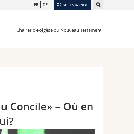
FR
DE
ACCÈS RAPIDE
Annuaire du personnel
Chaires d'exégèse du Nouveau Testament
Plan d'accès
nts
Bibliothèques
Webmail
rs
Programme des cours
MyUnifr
 du Concile» – Où en
ui?