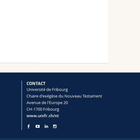
CONTACT
Université de Fribourg
Chaire d'exégèse du Nouveau Testament
Avenue de l'Europe 20
CH-1700 Fribourg
www.unifr.ch/nt