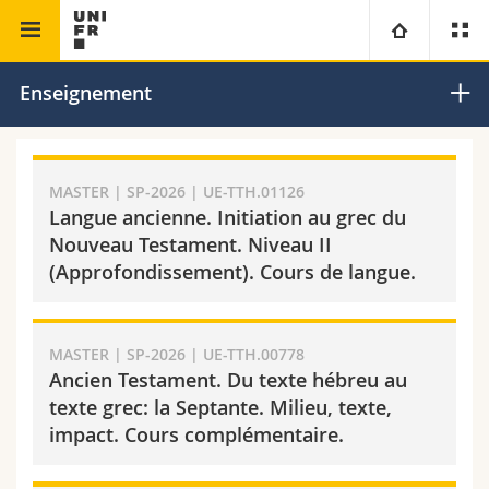
Faculté de théologie
Nouveau Testament
Université
Enseignement
Facultés
Etudes
MASTER | SP-2026 | UE-TTH.01126
Vous êtes
Campus
Théologie
Langue ancienne. Initiation au grec du
Nouveau Testament. Niveau II
Recherche
Ressources
Droit
Futurs étudiants
(Approfondissement). Cours de langue.
Université
Sciences économiques et sociales et management
Etudiants
Annuaire du personnel
MASTER | SP-2026 | UE-TTH.00778
Ancien Testament. Du texte hébreu au
Formation continue
Lettres et sciences humaines
Médias
Plan d'accès
texte grec: la Septante. Milieu, texte,
impact. Cours complémentaire.
Sciences de l'éducation et de la formation
Chercheurs
Bibliothèques