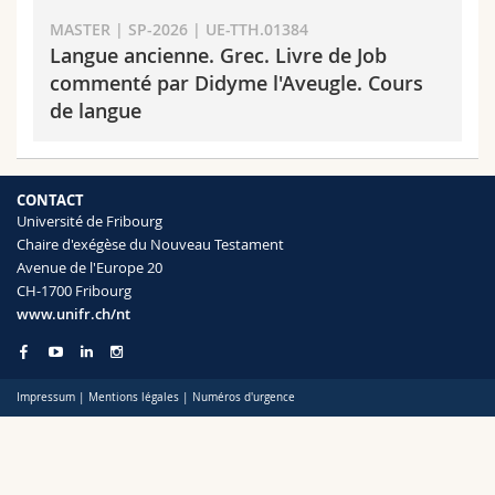
Sciences et médecine
Collaborateurs
Webmail
MASTER | SP-2026 | UE-TTH.01384
Langue ancienne. Grec. Livre de Job
Interfacultaire
Doctorants
Programme des cours
commenté par Didyme l'Aveugle. Cours
de langue
MyUnifr
CONTACT
Université de Fribourg
Chaire d'exégèse du Nouveau Testament
Avenue de l'Europe 20
CH-1700 Fribourg
www.unifr.ch/nt
Impressum
|
Mentions légales
|
Numéros d'urgence