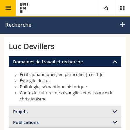
Faculté de théologie
Nouveau Testament
Université
Recherche
Facultés
Etudes
Luc Devillers
Vous êtes
Campus
Théologie
Domaines de travail et recherche
Recherche
Ressources
Droit
Futurs étudiants
Écrits johanniques, en particulier Jn et 1 Jn
Évangile de Luc
Philologie, sémantique historique
Université
Sciences économiques et sociales et management
Etudiants
Annuaire du personnel
Contexte culturel des évangiles et naissance du
christianisme
Formation continue
Lettres et sciences humaines
Médias
Plan d'accès
Projets
Sciences de l'éducation et de la formation
Chercheurs
Bibliothèques
Publications
Rédaction d’un commentaire scientifique du