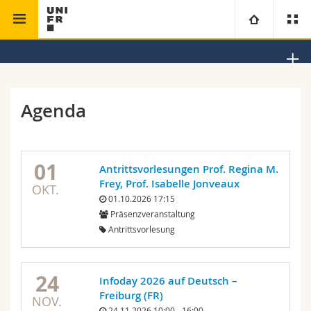
Theologische Fakultät
Neues Testament
Universität
Fakultäten
Studium
Agenda
Informationen für
Campus
Theologische Fak.
01
Antrittsvorlesungen Prof. Regina M.
Forschung
Ressourcen
Rechtswissenschaftliche Fak.
Studieninteressierte
Frey, Prof. Isabelle Jonveaux
OKT.
01.10.2026 17:15
Universität
Wirtschafts- und Sozialwissenschaftliche Fak.
Studierende
Personenverzeichnis
Präsenzveranstaltung
Antrittsvorlesung
Weiterbildung
Philosophische Fak.
Medien
Ortsplan
24
Infoday 2026 auf Deutsch –
Fak. für Erziehungs- und Bildungswissenschaften
Forschende
Bibliotheken
Freiburg (FR)
NOV.
24.11.2026 10:00 - 16:00