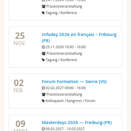
Math.-Nat. und Med. Fak.
Mitarbeitende
Webmail
Präsenzveranstaltung
Tagung / Konferenz
Interfakultär
Doktorierende
Vorlesungsverzeichnis
25
Infoday 2026 en français – Fribourg
MyUnifr
(FR)
NOV.
25.11.2026 10:00 - 16:00
Präsenzveranstaltung
Tagung / Konferenz
02
Forum Formation — Sierre (VS)
02.02.2027 09:00 - 16:00
FEB.
Präsenzveranstaltung
Kolloquium / Kongress / Forum
09
Masterdays 2026 — Freiburg (FR)
09.03.2027 - 10.03.2027