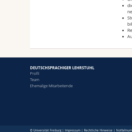
di
ne
St
bi
Re
Au
DEUTSCHSPRACHIGER LEHRSTUHL
Profil
Team
Ehemalige Mitarbeitende
© Universität Freiburg |
Impressum
|
Rechtliche Hinweise
|
Notfallnu