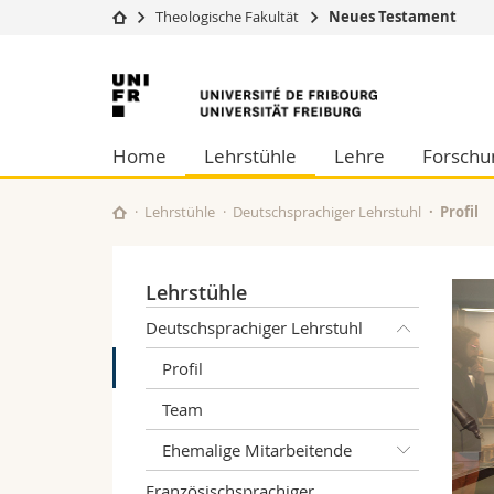
Theologische Fakultät
Neues Testament
Universität
Fakultäten
Universität
Studium
Theologische Fa
Freiburg
Campus
Rechtswissensch
Home
Lehrstühle
Lehre
Forschu
Forschung
Wirtschafts- un
Universität
Philosophische 
Weiterbildung
Fak. für Erzieh
Lehrstühle
Deutschsprachiger Lehrstuhl
Profil
Math.-Nat. und
Interfakultär
Lehrstühle
Deutschsprachiger Lehrstuhl
Profil
Team
Ehemalige Mitarbeitende
Französischsprachiger