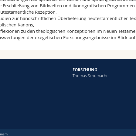
e Erschließung von Bildwelten und ikonografischen Programmen d
utestamentliche Rezeption,
udien zur handschriftlichen Überlieferung neutestamentlicher Te
blischen Kanons,
flexionen zu den theologischen Konzeptionen im Neuen Testame
swertungen der exegetischen Forschungsergebnisse im Blick auf i
FORSCHUNG
Thomas Schumacher
mmern