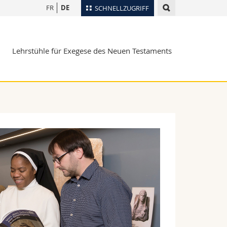
FR
DE
SCHNELLZUGRIFF
für
Personenverzeichnis
Lehrstühle für Exegese des Neuen Testaments
Ortsplan
te
Bibliotheken
Webmail
Vorlesungsverzeichnis
MyUnifr