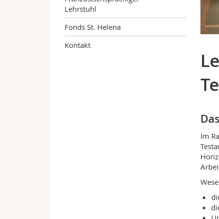
Lehrstuhl
Fonds St. Helena
Kontakt
Le
T
Das
Im Ra
Testa
Horiz
Arbei
Wesen
di
di
Un