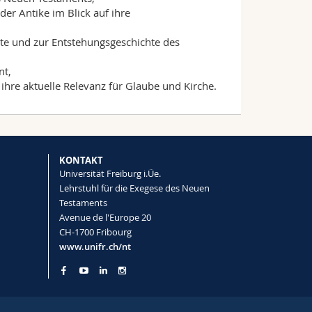
er Antike im Blick auf ihre
xte und zur Entstehungsgeschichte des
nt,
hre aktuelle Relevanz für Glaube und Kirche.
KONTAKT
Universität Freiburg i.Üe.
Lehrstuhl für die Exegese des Neuen
Testaments
Avenue de l'Europe 20
CH-1700 Fribourg
www.unifr.ch/nt