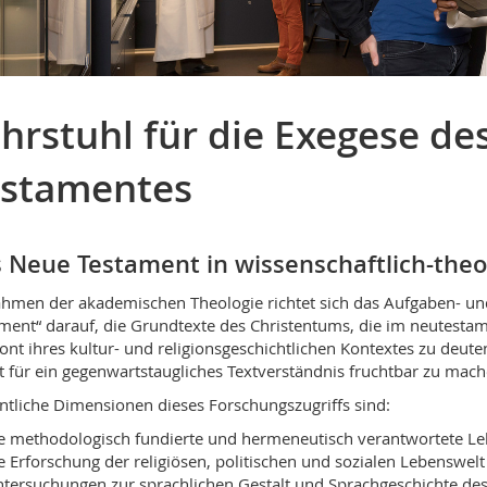
hrstuhl für die Exegese d
estamentes
 Neue Testament in wissenschaftlich-theo
hmen der akademischen Theologie richtet sich das Aufgaben- 
ment“ darauf, die Grundtexte des Christentums, die im neutest
ont ihres kultur- und religionsgeschichtlichen Kontextes zu deute
t für ein gegenwartstaugliches Textverständnis fruchtbar zu mach
tliche Dimensionen dieses Forschungszugriffs sind:
e methodologisch fundierte und hermeneutisch verantwortete Lek
e Erforschung der religiösen, politischen und sozialen Lebenswe
tersuchungen zur sprachlichen Gestalt und Sprachgeschichte d