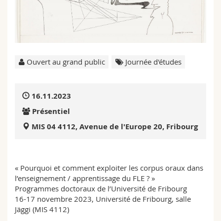
Sciences et médecine
Collaborateurs
Webmail
Interfacultaire
Doctorants
Programme des cours
MyUnifr
Ouvert au grand public
Journée d'études
16.11.2023
Présentiel
MIS 04 4112, Avenue de l'Europe 20, Fribourg
« Pourquoi et comment exploiter les corpus oraux dans
l’enseignement / apprentissage du FLE ? »
Programmes doctoraux de l’Université de Fribourg
16-17 novembre 2023, Université de Fribourg, salle
Jäggi (MIS 4112)