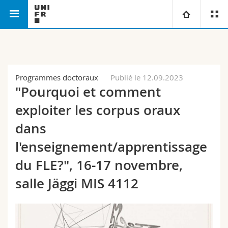
Faculté des lettres et des sciences
Département de
Université
humaines
français
Facultés
Etudes
Programmes doctoraux
Publié le 12.09.2023
"Pourquoi et comment
Vous êtes
Campus
Théologie
exploiter les corpus oraux
Recherche
dans
Ressources
Droit
Futurs étudiants
l'enseignement/apprentissage
Université
Sciences économiques et sociales et management
Etudiants
Annuaire du personnel
du FLE?", 16-17 novembre,
Formation continue
salle Jäggi MIS 4112
Lettres et sciences humaines
Médias
Plan d'accès
Sciences de l'éducation et de la formation
Chercheurs
Bibliothèques