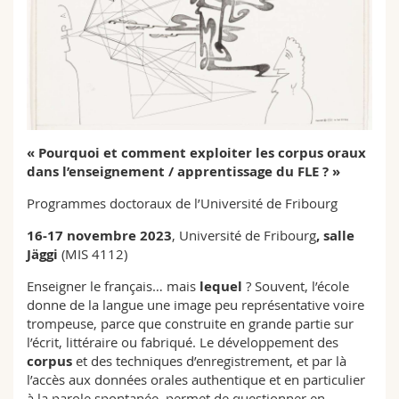
Sciences et médecine
Collaborateurs
Webmail
Interfacultaire
Doctorants
Programme des cours
MyUnifr
« Pourquoi et comment exploiter les corpus oraux
dans l’enseignement / apprentissage du FLE ? »
Programmes doctoraux de l’Université de Fribourg
16-17 novembre
2023
, Université de Fribourg
,
salle
Jäggi
(MIS 4112)
Enseigner le français… mais
lequel
? Souvent, l’école
donne de la langue une image peu représentative voire
trompeuse, parce que construite en grande partie sur
l’écrit, littéraire ou fabriqué. Le développement des
corpus
et des techniques d’enregistrement, et par là
l’accès aux données orales authentique et en particulier
à la parole spontanée, permet de questionner en