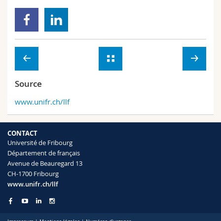
Source
www.unifr.ch/llf
CONTACT
Université de Fribourg
Département de français
Avenue de Beauregard 13
CH-1700 Fribourg
www.unifr.ch/llf