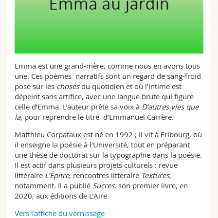
Sciences et médecine
Collaborateurs
Webmail
Interfacultaire
Doctorants
Programme des cours
MyUnifr
Emma est une grand-mère, comme nous en avons tous
une. Ces poèmes narratifs sont un regard de sang-froid
posé sur les
choses
du quotidien et où l’intime est
dépeint sans artifice, avec une langue brute qui figure
celle d’Emma. L’auteur prête sa voix à
D’autres vies que
la
, pour reprendre le titre d’Emmanuel Carrère.
Matthieu Corpataux est né en 1992 ; il vit à Fribourg, où
il enseigne la poésie à l’Université, tout en préparant
une thèse de doctorat sur la typographie dans la poésie.
Il est actif dans plusieurs projets culturels : revue
littéraire
L’Épitre
, rencontres littéraire
Textures
,
notamment. Il a publié
Sucres
, son premier livre, en
2020, aux éditions de L’Aire.
Vers l'affiche du vernissage