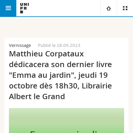
Faculté des lettres et des sciences
Département de
Université
humaines
français
Facultés
Etudes
Vernissage
Publié le 28.09.2023
Matthieu Corpataux
Vous êtes
Campus
Théologie
dédicacera son dernier livre
Recherche
"Emma au jardin", jeudi 19
Ressources
Droit
Futurs étudiants
octobre dès 18h30, Librairie
Université
Sciences économiques et sociales et management
Etudiants
Annuaire du personnel
Albert le Grand
Formation continue
Lettres et sciences humaines
Médias
Plan d'accès
Sciences de l'éducation et de la formation
Chercheurs
Bibliothèques