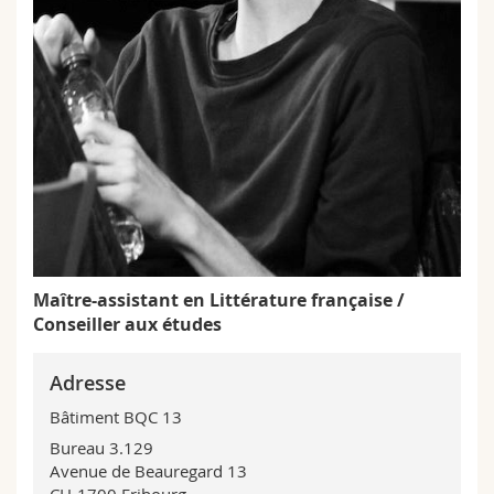
Sciences et médecine
Collaborateurs
Webmail
Interfacultaire
Doctorants
Programme des cours
MyUnifr
Maître-assistant en Littérature française /
Conseiller aux études
Adresse
Bâtiment BQC 13
Bureau 3.129
Avenue de Beauregard 13