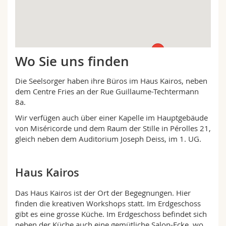
Math.-Nat. und Med. Fak.
Mitarbeitende
Webmail
Interfakultär
Doktorierende
Vorlesungsverzeichnis
Wo Sie uns finden
MyUnifr
Die Seelsorger haben ihre Büros im Haus Kairos, neben
dem Centre Fries an der Rue Guillaume-Techtermann
8a.
Wir verfügen auch über einer Kapelle im Hauptgebäude
von Miséricorde und dem Raum der Stille in Pérolles 21,
gleich neben dem Auditorium Joseph Deiss, im 1. UG.
Haus Kairos
Das Haus Kairos ist der Ort der Begegnungen. Hier
finden die kreativen Workshops statt. Im Erdgeschoss
gibt es eine grosse Küche. Im Erdgeschoss befindet sich
neben der Küche auch eine gemütliche Salon-Ecke, wo