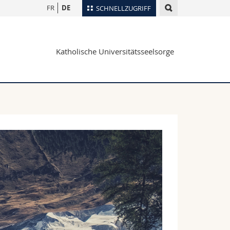
FR
DE
SCHNELLZUGRIFF
für
Personenverzeichnis
Katholische Universitätsseelsorge
Ortsplan
te
Bibliotheken
Webmail
Vorlesungsverzeichnis
MyUnifr