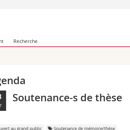
Vous êtes
Futurs étudia
Etudiants
nt
Recherche
conomiques et sociales et management
Médias
 sciences humaines
Chercheurs
 l'éducation et de la formation
Collaborateu
t médecine
Doctorants
aire
genda
Soutenance-s de thèse
3
T
vert au grand public
Soutenance de mémoire/thèse