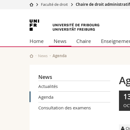
Faculté de droit
Chaire de droit administratif
Université
Facultés
Université
Etudes
Théologie
de
Campus
Droit
Home
News
Chaire
Enseigneme
Recherche
Sciences é
Fribourg
Université
Lettres et
Formation continue
Sciences de
News
Agenda
Sciences e
Interfacult
News
A
Actualités
1
Agenda
OC
Consultation des examens
Ou