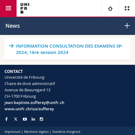
Faculté de droit
Chaire de droit administratif
Université
News
Facultés
Etudes
INFORMATION CONSULTATION DES EXAMENS SP-
2024, 1ère session 2024
Vous êtes
Campus
Théologie
CONTACT
Recherche
Ressources
Droit
Futurs étudiants
Université de Fribourg
Chaire de droit administratif
Université
Avenue de Beauregard 13
Sciences économiques et sociales et management
Etudiants
Annuaire du personnel
CH-1700 Fribourg
jean-baptiste.zufferey@unifr.ch
Formation continue
Lettres et sciences humaines
Médias
Plan d'accès
www.unifr.ch/ius/zufferey
Sciences de l'éducation et de la formation
Chercheurs
Bibliothèques
Impressum
|
Mentions légales
|
Numéros d'urgence