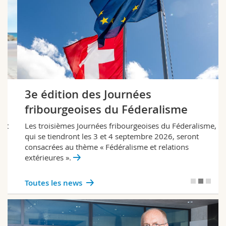
Sciences et médecine
Collaborateurs
Webmail
Interfacultaire
Doctorants
Programme des cours
MyUnifr
3e édition des Journées
fribourgeoises du Féderalisme
Les troisièmes Journées fribourgeoises du Féderalisme,
qui se tiendront les 3 et 4 septembre 2026, seront
consacrées au thème « Fédéralisme et relations
extérieures ».
Toutes les news