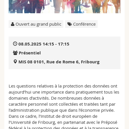
Sciences et médecine
Collaborateurs
Webmail
Interfacultaire
Doctorants
Programme des cours
Ouvert au grand public
Conférence
MyUnifr
08.05.2025 14:15 - 17:15
Présentiel
MIS 08 0101, Rue de Rome 6, Fribourg
Les questions relatives à la protection des données ont
aujourd’hui une importance dans pratiquement tous les
domaines d’activités. De nombreuses données à
caractère personnel sont collectées et traitées tant par
l’administration publique que dans l’économie privée.
Dans ce cadre, l’Institut de droit européen de
l’Université de Fribourg, en partenariat avec le Préposé
fédéral à la protection des données et à la transparence,