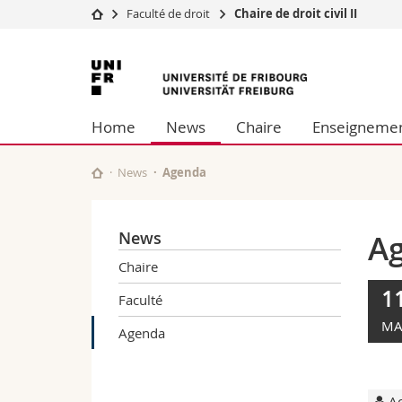
Faculté de droit
Chaire de droit civil II
Université
Facultés
Université
Etudes
Théologie
de
Campus
Droit
Home
News
Chaire
Enseigneme
Recherche
Sciences é
Fribourg
Université
Lettres et
Formation continue
Sciences de
News
Agenda
Sciences e
Interfacult
News
A
Chaire
1
Faculté
MA
Agenda
Ac