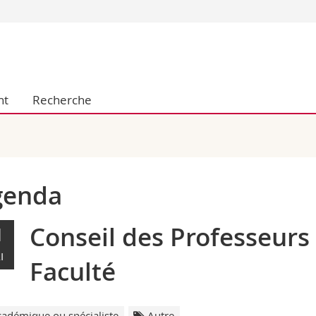
Vous êtes
Futurs étudia
Etudiants
nt
Recherche
conomiques et sociales et management
Médias
 sciences humaines
Chercheurs
 l'éducation et de la formation
Collaborateu
t médecine
Doctorants
aire
genda
Conseil des Professeurs 
1
I
Faculté
adémique ou spécialiste
Autre