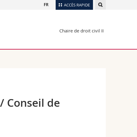
FR
ACCÈS RAPIDE
Annuaire du personnel
Chaire de droit civil II
Plan d'accès
nts
Bibliothèques
Webmail
rs
Programme des cours
MyUnifr
/ Conseil de