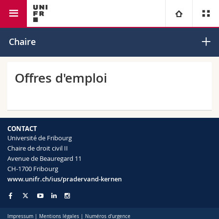
Faculté de droit
Chaire de droit civil II
Université
Chaire
Facultés
Etudes
Offres d'emploi
Vous êtes
Campus
Théologie
Recherche
Ressources
Droit
Futurs étudiants
CONTACT
Université de Fribourg
Université
Sciences économiques et sociales et management
Etudiants
Annuaire du personnel
Chaire de droit civil II
Avenue de Beauregard 11
CH-1700 Fribourg
Formation continue
Lettres et sciences humaines
Médias
Plan d'accès
www.unifr.ch/ius/pradervand-kernen
Sciences de l'éducation et de la formation
Chercheurs
Bibliothèques
Impressum
|
Mentions légales
|
Numéros d'urgence