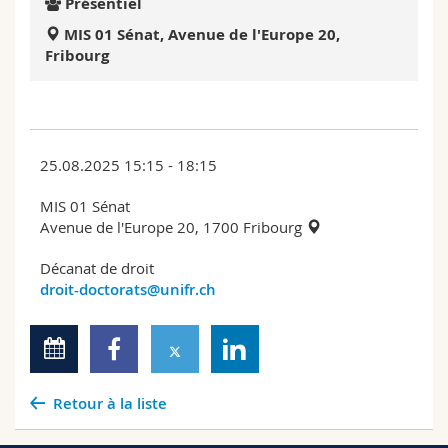
Présentiel
Sciences et médecine
Collaborateurs
Webmail
MIS 01 Sénat, Avenue de l'Europe 20,
Fribourg
Interfacultaire
Doctorants
Programme des cours
MyUnifr
25.08.2025 15:15 - 18:15
MIS 01 Sénat
Avenue de l'Europe 20, 1700 Fribourg
Décanat de droit
droit-doctorats@unifr.ch
Retour à la liste