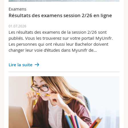
Sciences et médecine
Collaborateurs
Webmail
Examens
Personnel
Résultats des examens session 2/26 en ligne
Interfacultaire
Doctorants
Programme des cours
Prix et distinctions
01.07.2026
Les résultats des examens de la session 2/26 sont
Recherche
MyUnifr
publiés. Vous les trouverez sur votre portail MyUnifr.
Les personnes qui ont réussi leur Bachelor doivent
Success stories
changer leur voie d’études dans Myunifr de…
Science et société
Lire la suite
Examens
Formation continue
Publications
Mobilité
Alumni IUS Frilex